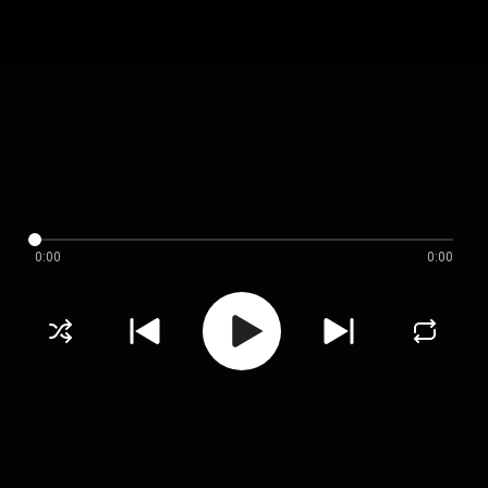
0:00
0:00