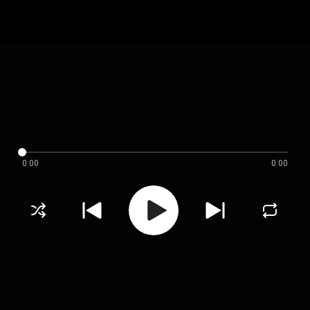
0:00
0:00