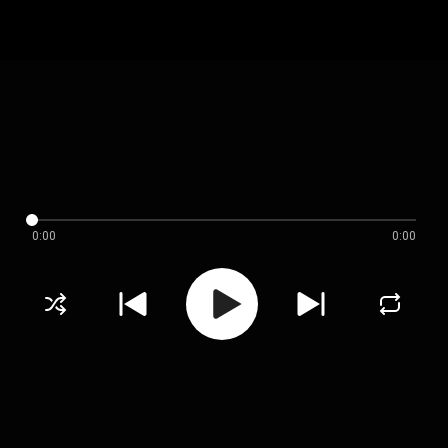
0:00
0:00