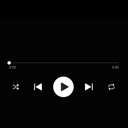
0:00
0:00