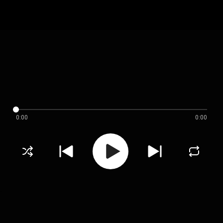
0:00
0:00