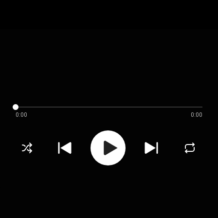
0:00
0:00