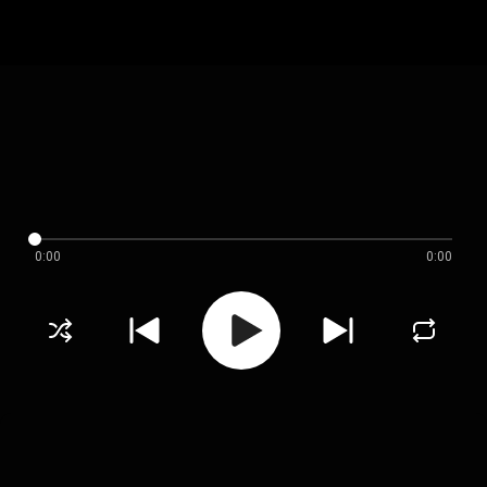
0:00
0:00