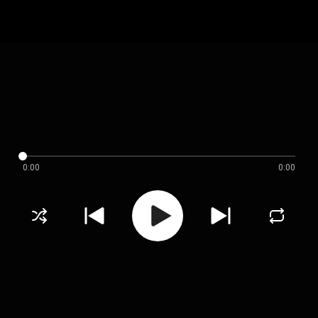
0:00
0:00