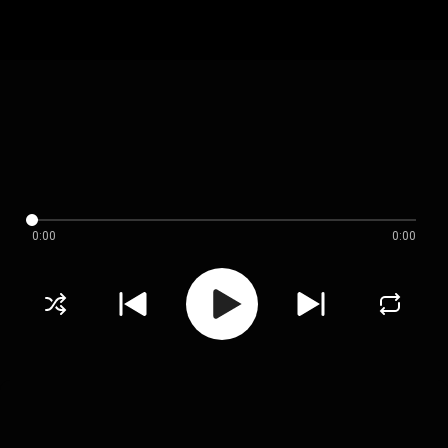
0:00
0:00