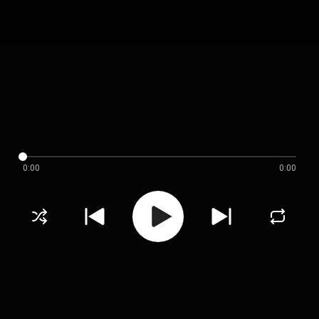
0:00
0:00