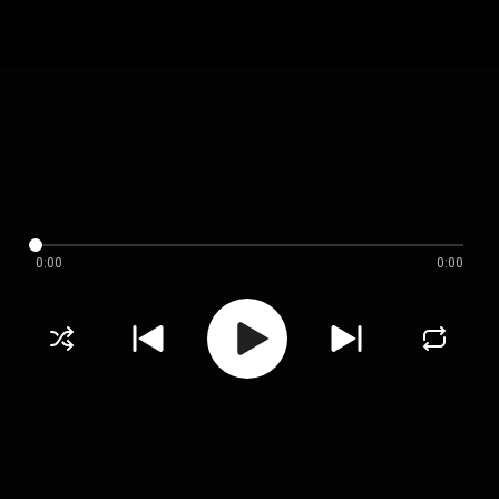
0:00
0:00