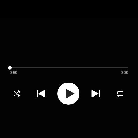
0:00
0:00