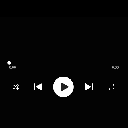
0:00
0:00