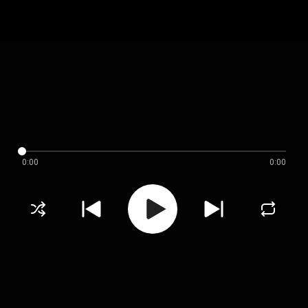
0:00
0:00