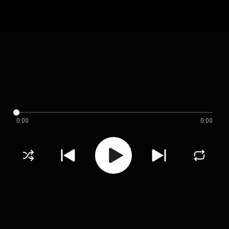
0:00
0:00