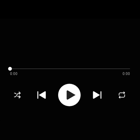
0:00
0:00