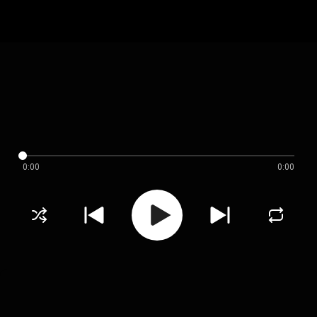
0:00
0:00