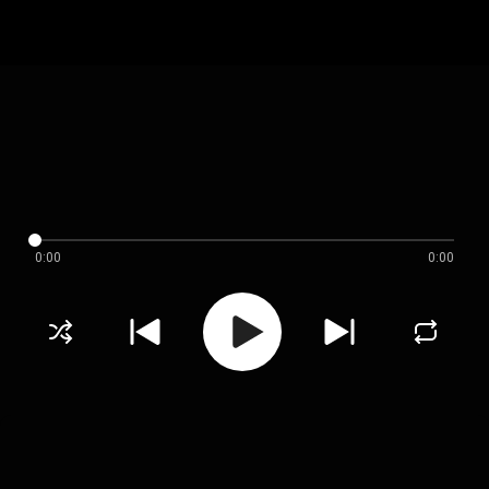
0:00
0:00