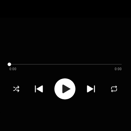
0:00
0:00