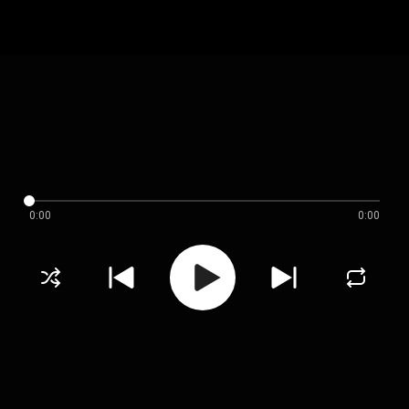
0:00
0:00