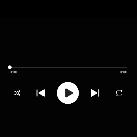
0:00
0:00