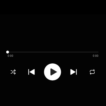
0:00
0:00