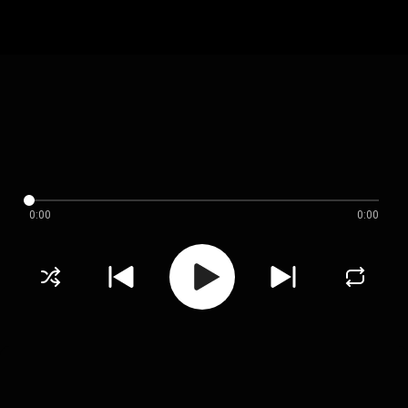
0:00
0:00