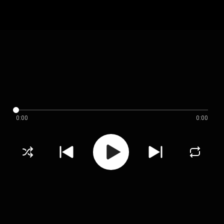
0:00
0:00