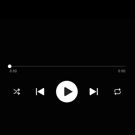
0:00
0:00