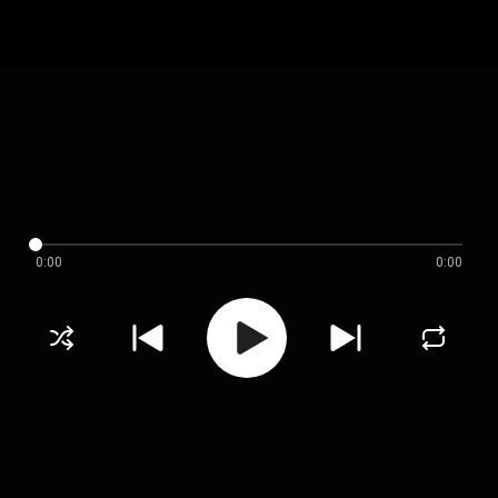
0:00
0:00