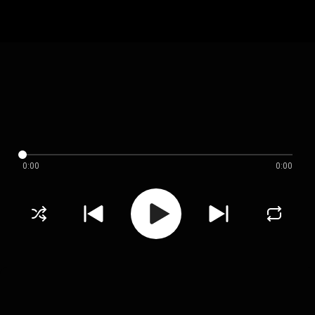
0:00
0:00