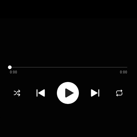
0:00
0:00