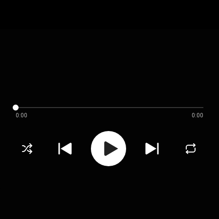
0:00
0:00