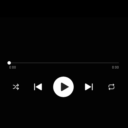
0:00
0:00