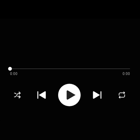
0:00
0:00