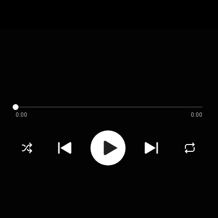
0:00
0:00