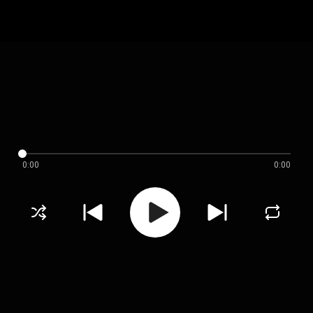
0:00
0:00