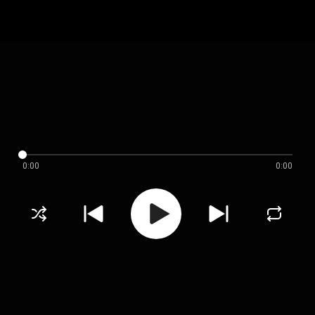
0:00
0:00