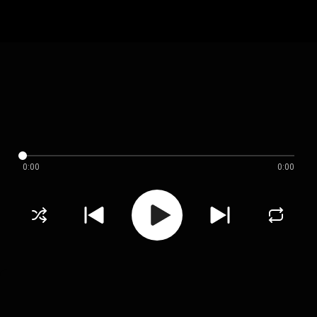
0:00
0:00