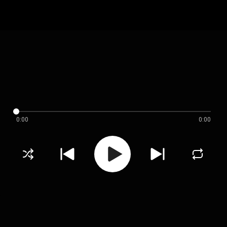
0:00
0:00