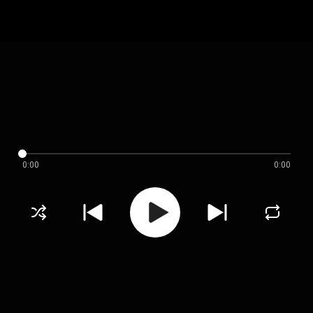
0:00
0:00