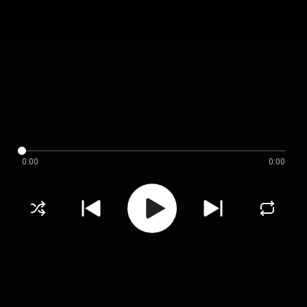
0:00
0:00