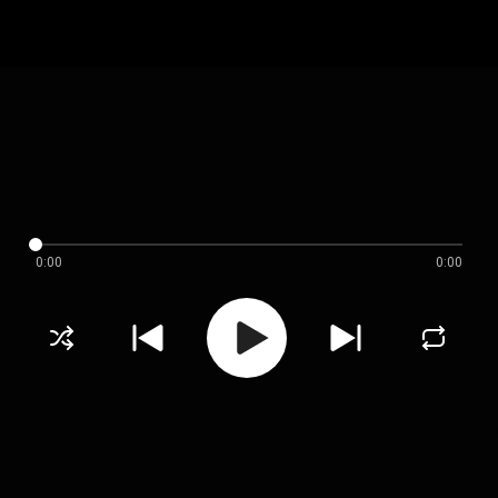
0:00
0:00