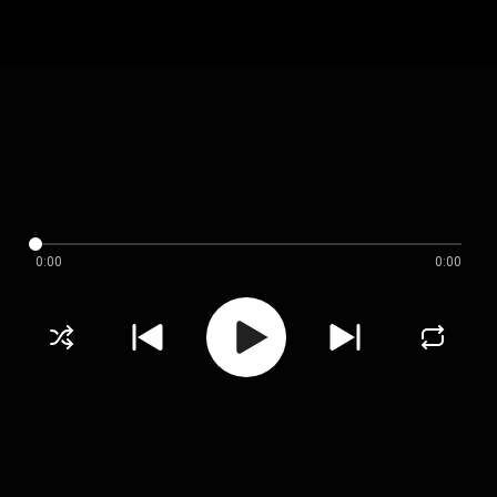
0:00
0:00