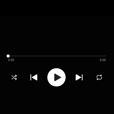
0:00
0:00