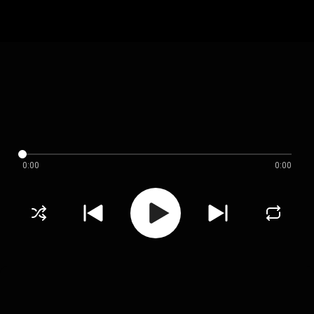
0:00
0:00