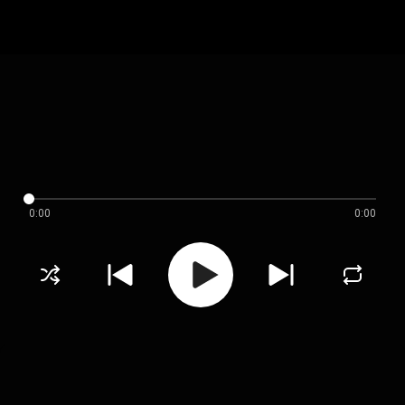
0:00
0:00