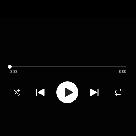
0:00
0:00