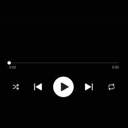
0:00
0:00