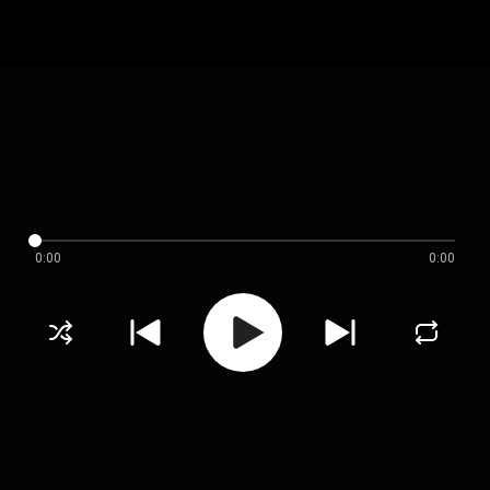
0:00
0:00