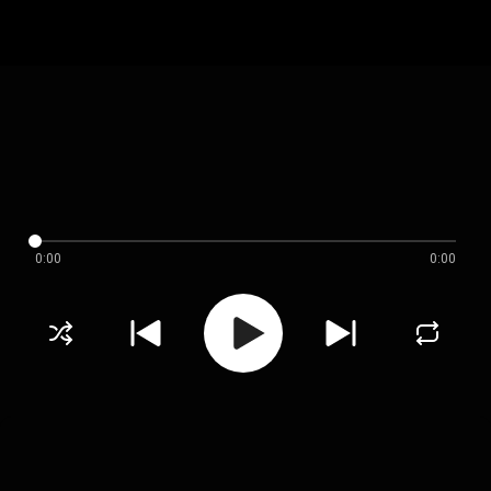
0:00
0:00