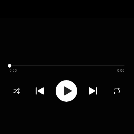
0:00
0:00