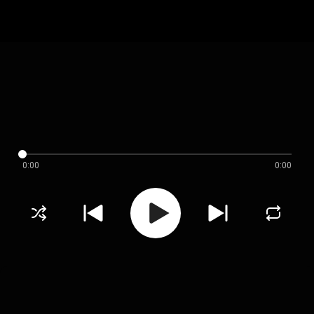
0:00
0:00