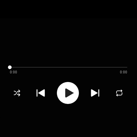
0:00
0:00